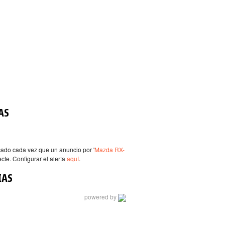
AS
icado cada vez que un anuncio por '
Mazda RX-
ecte. Configurar el alerta
aquí
.
IAS
powered by