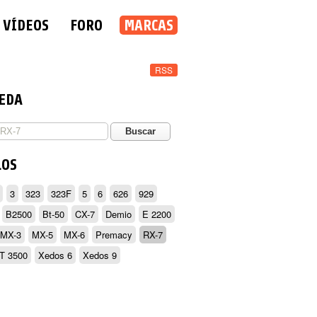
VÍDEOS
FORO
MARCAS
RSS
EDA
LOS
3
323
323F
5
6
626
929
B2500
Bt-50
CX-7
Demio
E 2200
MX-3
MX-5
MX-6
Premacy
RX-7
T 3500
Xedos 6
Xedos 9