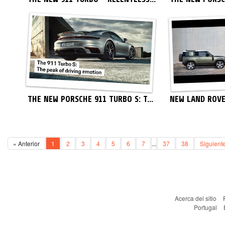
THE NEW PORSCHE 911 TURBO S: T...
NEW LAND ROVE
« Anterior
1
2
3
4
5
6
7
...
37
38
Siguient
Acerca del sitio
Portugal