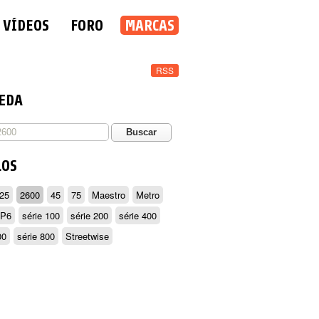
VÍDEOS
FORO
MARCAS
RSS
EDA
LOS
25
2600
45
75
Maestro
Metro
P6
série 100
série 200
série 400
00
série 800
Streetwise