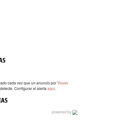
AS
icado cada vez que un anuncio por '
Rover
 detecte. Configurar el alerta
aquí
.
IAS
powered by