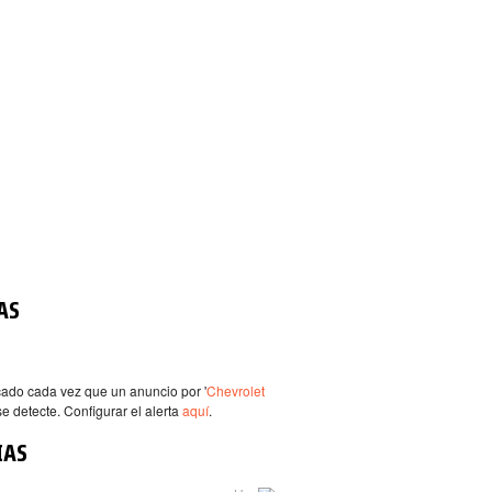
AS
icado cada vez que un anuncio por '
Chevrolet
 se detecte. Configurar el alerta
aquí
.
IAS