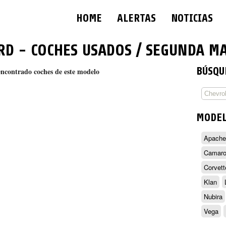
HOME
ALERTAS
NOTICIAS
RD
- COCHES USADOS / SEGUNDA M
BÚSQU
encontrado coches de este modelo
MODE
Apache
Camar
Corvett
Klan
Nubira
Vega