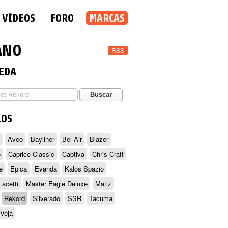
VÍDEOS
FORO
MARCAS
ANO
RSS
EDA
LOS
Aveo
Bayliner
Bel Air
Blazer
o
Caprice Classic
Captiva
Chris Craft
e
Epica
Evanda
Kalos Spazio
Lacetti
Master Eagle Deluxe
Matiz
Rekord
Silverado
SSR
Tacuma
Veja