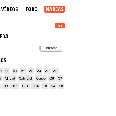
VÍDEOS
FORO
MARCAS
RSS
EDA
LOS
0
90
A1
A2
A3
A4
A5
A6
8
Allroad
Cabriolet
Coupé
Q5
Q7
R8
RS2
RS4
RS6
S3
S4
S8