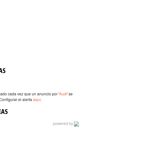
AS
icado cada vez que un anuncio por '
Audi
' se
Configurar el alerta
aquí
.
IAS
powered by