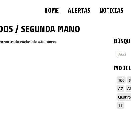
HOME
ALERTAS
NOTICIAS
DOS / SEGUNDA MANO
BÚSQU
encontrado coches de esta marca
MODE
100
8
A7
A
Quattro
TT